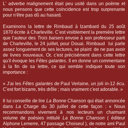
L' adverbe malignement était peu usité dans un poème et
nous pensons que cette coïncidence est trop surprenante
pour n'être pas dû au hasard.
Examinons la lettre de Rimbaud à Izambard du 25 août
1870 écrite à Charleville. C'est visiblement la première lettre
que l'auteur des
Trois baisers
envoie à son professeur parti
de Charleville, le 24 juillet, pour Douai. Rimbaud lui parle
assez longuement de ses lectures, se plaint de ne pas avoir
de livres nouveaux. Or, c'est précisément dans cette lettre
qu'il évoque les
Fêtes galantes
. Il en donne un commentaire
à la fin de sa lettre, ce qui semble indiquer toute son
importance :
« J'ai les
Fêtes galantes
de Paul Verlaine, un joli in-12 écu.
C'est fort bizarre, très drôle ; mais vraiment c'est adorable. »
Il lui conseille de lire
La Bonne Chanson
qui était annoncée
dans
La Charge
du 30 juillet de cette façon : « Nous
recommandons vivement à nos lecteurs un charmant
volume de poésies intitulé
La Bonne Chanson
( éditeur
Alphone Lemerre, 47 passage Choiseul ), de notre ami Paul