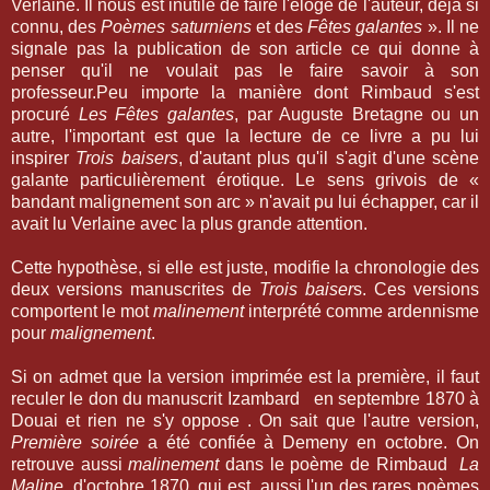
Verlaine. Il nous est inutile de faire l'éloge de l'auteur, déjà si
connu, des
Poèmes saturniens
et des
Fêtes galantes
». Il ne
signale pas la publication de son article ce qui donne à
penser qu'il ne voulait pas le faire savoir à son
professeur.Peu importe la manière dont Rimbaud s'est
procuré
Les Fêtes galantes
, par Auguste Bretagne ou un
autre, l'important est que la lecture de ce livre a pu lui
inspirer
Trois baisers
, d'autant plus qu'il s'agit d'une scène
galante particulièrement érotique. Le sens grivois de «
bandant malignement son arc » n'avait pu lui échapper, car il
avait lu Verlaine avec la plus grande attention.
Cette hypothèse, si elle est juste, modifie la chronologie des
deux versions manuscrites de
Trois baiser
s. Ces versions
comportent le mot
malinement
interprété comme ardennisme
pour
malignement
.
Si on admet que la version imprimée est la première, il faut
reculer le don du manuscrit Izambard en septembre 1870 à
Douai et rien ne s'y oppose . On sait que l'autre version,
Première soirée
a été confiée à Demeny en octobre. On
retrouve aussi
malinement
dans le poème de Rimbaud
La
Maline
d'octobre 1870, qui est aussi l'un des rares poèmes