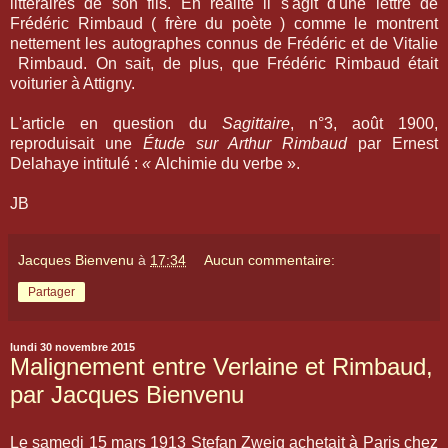
littéraires de son fils. En réalité il s'agit d'une lettre de
Frédéric Rimbaud ( frère du poète ) comme le montrent
nettement les autographes connus de Frédéric et de Vitalie
Rimbaud. On sait, de plus, que Frédéric Rimbaud était
voiturier à Attigny.
L'article en question du
Sagittaire
, n°3, août 1900,
reproduisait une
Étude sur Arthur Rimbaud
par Ernest
Delahaye intitulé :
«
Alchimie du verbe ».
JB
Jacques Bienvenu
à
17:34
Aucun commentaire:
Partager
lundi 30 novembre 2015
Malignement entre Verlaine et Rimbaud,
par Jacques Bienvenu
Le samedi 15 mars 1913 Stefan Zweig achetait à Paris chez